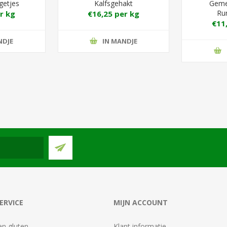
getjes
Kalfsgehakt
Geme
Ru
r kg
€16,25 per kg
€11
NDJE
IN MANDJE
ERVICE
MIJN ACCOUNT
en gluten
Klant informatie